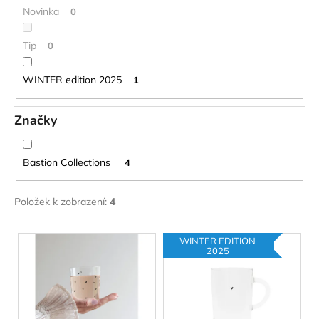
č
Novinka
0
u
j
Tip
0
e
m
e
WINTER edition 2025
1
Značky
Bastion Collections
4
Položek k zobrazení:
4
V
WINTER EDITION
ý
2025
p
i
s