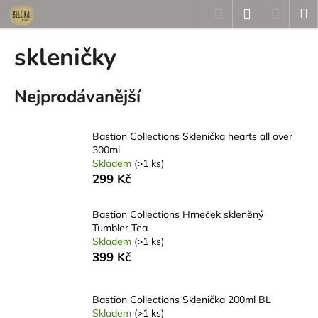
K
Přejít
Hledat
Náku
M
Přihlášení
na
o
obsah
Zpět
Zpět
košík
š
skleničky
í
C
k
Nejprodávanější
o
p
o
Bastion Collections Sklenička hearts all over
t
300ml
Skladem
(>1 ks)
ř
299 Kč
e
b
Bastion Collections Hrneček skleněný
u
Tumbler Tea
j
Skladem
(>1 ks)
399 Kč
e
t
e
Bastion Collections Sklenička 200ml BL
n
Skladem
(>1 ks)