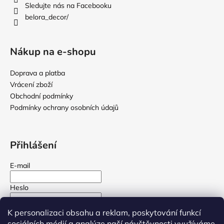
í
Sledujte nás na Facebooku
belora_decor/
Nákup na e-shopu
Doprava a platba
Vrácení zboží
Obchodní podmínky
Podmínky ochrany osobních údajů
Přihlášení
E-mail
Heslo
K personalizaci obsahu a reklam, poskytování funkcí
PŘIHLÁSIT SE
sociálních médií a analýze naší návštěvnosti využíváme