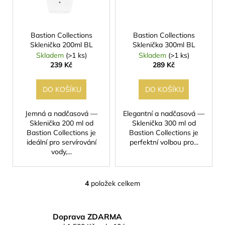
Bastion Collections
Bastion Collections
Sklenička 200ml BL
Sklenička 300ml BL
Skladem
(>1 ks)
Skladem
(>1 ks)
239 Kč
289 Kč
DO KOŠÍKU
DO KOŠÍKU
Jemná a nadčasová —
Elegantní a nadčasová —
Sklenička 200 ml od
Sklenička 300 ml od
Bastion Collections je
Bastion Collections je
ideální pro servírování
perfektní volbou pro...
vody,...
4
položek celkem
O
v
l
Doprava ZDARMA
á