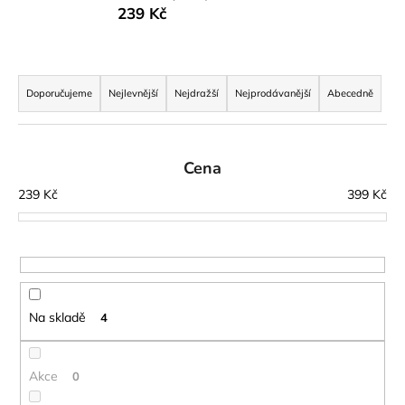
239 Kč
a
j
í
Ř
t
a
Doporučujeme
Nejlevnější
Nejdražší
Nejprodávanější
Abecedně
?
z
e
n
Cena
í
239
Kč
399
Kč
p
HLEDAT
r
o
d
D
u
o
Na skladě
4
p
k
o
t
r
ů
Akce
0
u