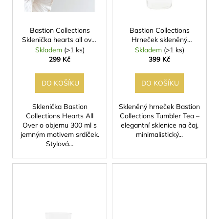
p
r
o
Bastion Collections
Bastion Collections
Sklenička hearts all over
Hrneček skleněný
d
300ml
Tumbler Tea
Skladem
(>1 ks)
Skladem
(>1 ks)
u
299 Kč
399 Kč
k
t
DO KOŠÍKU
DO KOŠÍKU
ů
Sklenička Bastion
Skleněný hrneček Bastion
Collections Hearts All
Collections Tumbler Tea –
Over o objemu 300 ml s
elegantní sklenice na čaj,
jemným motivem srdíček.
minimalistický...
Stylová...