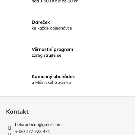
nad 1 500 Kč a do 10 kg
d
a
c
Dáreček
í
ke každé objednávce
p
r
v
Věrnostní program
k
zaregistrujte se
y
v
ý
p
Kamenný obchůdek
u Mělnického zámku
i
s
u
Z
á
Kontakt
p
a
beloradecor
@
gmail.com
t
+420 777 723 471