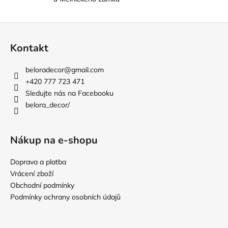
i
s
u
Z
á
Kontakt
p
a
beloradecor
@
gmail.com
t
+420 777 723 471
í
Sledujte nás na Facebooku
belora_decor/
Nákup na e-shopu
Doprava a platba
Vrácení zboží
Obchodní podmínky
Podmínky ochrany osobních údajů