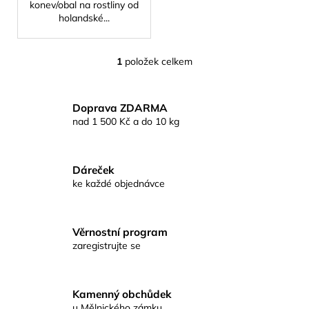
konev/obal na rostliny od
holandské...
1
položek celkem
O
v
l
Doprava ZDARMA
á
nad 1 500 Kč a do 10 kg
d
a
c
Dáreček
í
ke každé objednávce
p
r
v
Věrnostní program
k
zaregistrujte se
y
v
ý
p
Kamenný obchůdek
u Mělnického zámku