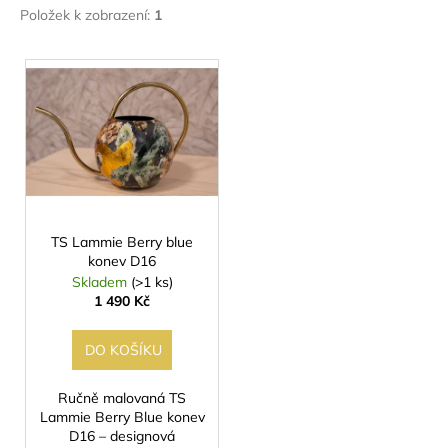
č
Položek k zobrazení:
1
u
j
V
e
ý
m
e
p
i
s
p
r
o
TS Lammie Berry blue
konev D16
d
Skladem
(>1 ks)
u
1 490 Kč
k
t
DO KOŠÍKU
ů
Ručně malovaná TS
Lammie Berry Blue konev
D16 – designová