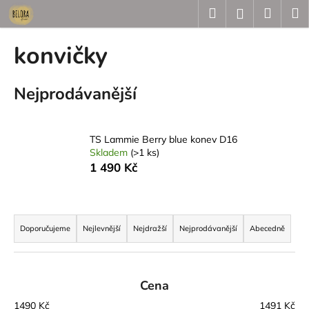
K
Přejít
Hledat
Náku
M
Přihlášení
na
o
obsah
Zpět
Zpět
košík
š
konvičky
í
C
k
Nejprodávanější
o
p
o
TS Lammie Berry blue konev D16
t
Skladem
(>1 ks)
ř
1 490 Kč
e
b
Ř
u
a
Doporučujeme
Nejlevnější
Nejdražší
Nejprodávanější
Abecedně
j
z
e
e
t
n
Cena
e
í
n
1490
Kč
1491
Kč