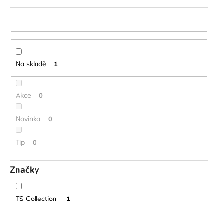
p
a
r
j
o
í
d
t
u
?
Na skladě
1
k
t
ů
Akce
0
HLEDAT
Novinka
0
Tip
0
D
o
Značky
p
o
r
TS Collection
1
u