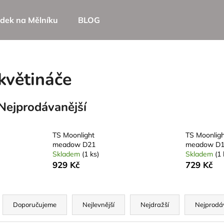
dek na Mělníku
BLOG
Co potřebujete najít?
květináče
HLEDAT
Nejprodávanější
Doporučujeme
TS Moonlight
TS Moonligh
meadow D21
meadow D
Skladem
(1 ks)
Skladem
(1 
929 Kč
729 Kč
Ř
a
Doporučujeme
Nejlevnější
Nejdražší
Nejprodá
z