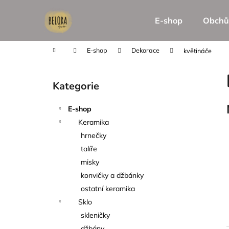
K
Přejít
na
o
E-shop
Obchů
obsah
Zpět
Zpět
š
do
do
í
Domů
E-shop
Dekorace
květináče
k
obchodu
obchodu
P
o
Kategorie
Přeskočit
s
kategorie
t
E-shop
r
Keramika
a
hrnečky
n
talíře
n
misky
í
konvičky a džbánky
p
ostatní keramika
a
Sklo
n
skleničky
e
džbány