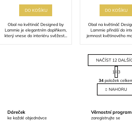
DO KOŠÍKU
DO KOŠÍKU
Obal na květináč Designed by
Obal na květináč Desi
Lammie je elegantním doplňkem,
Lammie přináší do int
který vnese do interiéru svěžest...
jemnost květinového mot
NAČÍST 12 DALŠÍ
S
1
3
t
O
r
34
položek celke
v
á
l
NAHORU
n
k
á
o
d
v
a
Dáreček
Věrnostní program
á
c
n
ke každé objednávce
zaregistrujte se
í
í
p