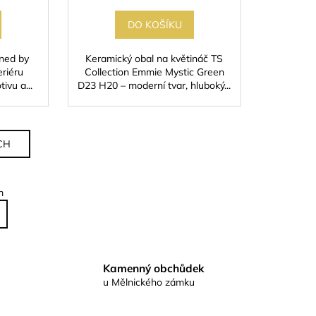
DO KOŠÍKU
gned by
Keramický obal na květináč TS
eriéru
Collection Emmie Mystic Green
ivu a...
D23 H20 – moderní tvar, hluboký...
CH
m
Kamenný obchůdek
u Mělnického zámku