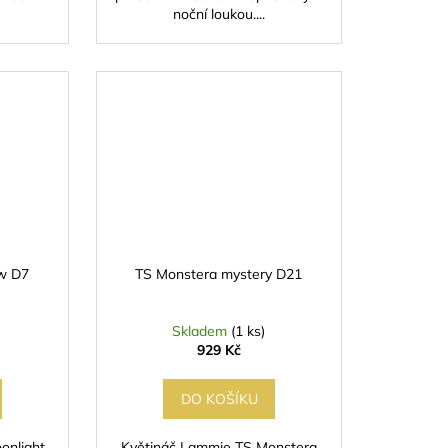
noční loukou....
w D7
TS Monstera mystery D21
Skladem
(1 ks)
929 Kč
DO KOŠÍKU
onlight
Květináč Lammie TS Monstera