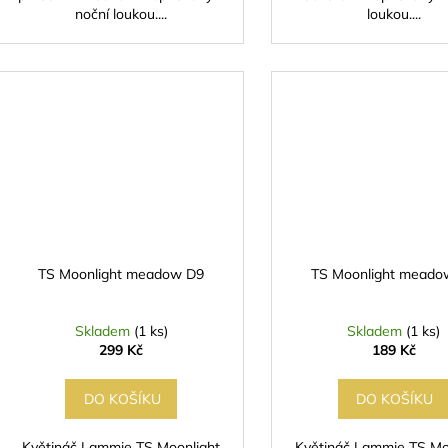
noční loukou....
loukou....
TS Moonlight meadow D9
TS Moonlight meado
Skladem
(1 ks)
Skladem
(1 ks)
299 Kč
189 Kč
DO KOŠÍKU
DO KOŠÍKU
Květináč Lammie TS Moonlight
Květináč Lammie TS Mo