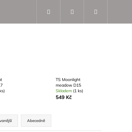
Hledat
Přihlášení
Nákupní
košík
t
TS Moonlight
17
meadow D15
ks)
Skladem
(1 ks)
549 Kč
vanější
Abecedně