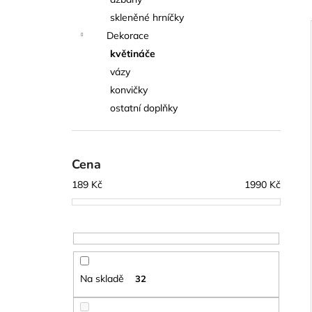
l
skleněné hrníčky
Dekorace
í
květináče
i
vázy
konvičky
ostatní doplňky
Cena
189
Kč
1990
Kč
Na skladě
32