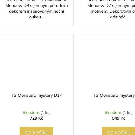
Meadow D9 s jemným přírodním
Meadow D7 s jemným př
dekorem inspirovaným noční
motivem. Dekorativní o
loukou....
květináč...
TS Monstera mystery D17
TS Monstera myster
Skladem
(1 ks)
Skladem
(1 ks)
729 Kč
549 Kč
DO KOŠÍKU
DO KOŠÍKU