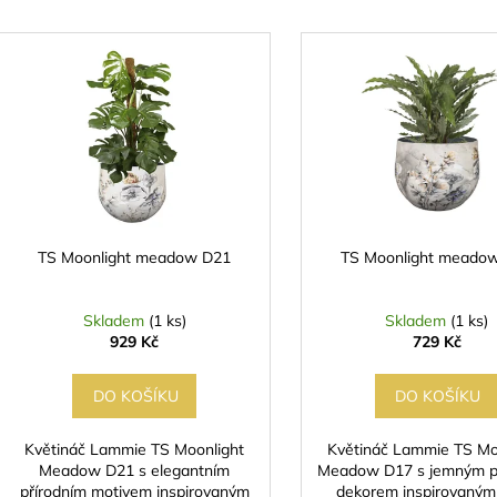
e
V
n
ý
p
p
r
s
o
p
d
r
u
o
k
d
TS Moonlight meadow D21
TS Moonlight meado
t
u
ů
k
Skladem
(1 ks)
Skladem
(1 ks)
t
929 Kč
729 Kč
ů
DO KOŠÍKU
DO KOŠÍKU
Květináč Lammie TS Moonlight
Květináč Lammie TS Mo
Meadow D21 s elegantním
Meadow D17 s jemným p
přírodním motivem inspirovaným
dekorem inspirovaným