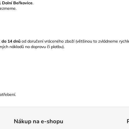
 Dolní Beřkovice
.
evezmeme.
t
do 14 dnů
od doručení vráceného zboží (většinou to zvládneme rychlej
ných nákladů na dopravu či platbu).
otřebení.
Nákup na e-shopu