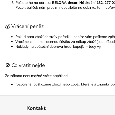
Pošlete ho na adresu:
BELORA decor, Nádražní 132, 277 01
Pozor: balíček nám prosím neposílejte na dobírku, ten nepř
💰 Vrácení peněz
Pokud nám zboží dorazí v pořádku, peníze vám pošleme zpě
Vracíme celou zaplacenou částku za nákup zboží (bez případ
Náklady na zpáteční dopravu hradí kupující - tedy vy.
🚫 Co vrátit nejde
Ze zákona není možné vrátit například:
rozbalené, poškozené zboží nebo zboží, které jeví známky op
Z
á
Kontakt
p