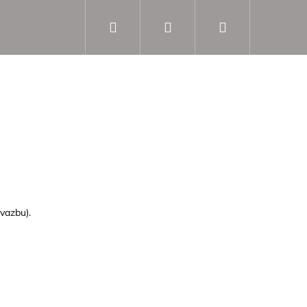
Hledat
Přihlášení
Nákupní
košík
vazbu).