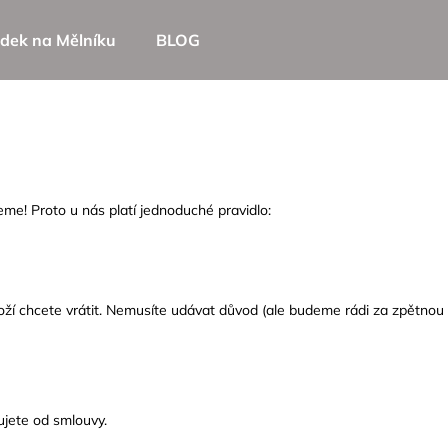
dek na Mělníku
BLOG
Co potřebujete najít?
HLEDAT
eme! Proto u nás platí jednoduché pravidlo:
Doporučujeme
boží chcete vrátit. Nemusíte udávat důvod (ale budeme rádi za zpětnou 
ujete od smlouvy.