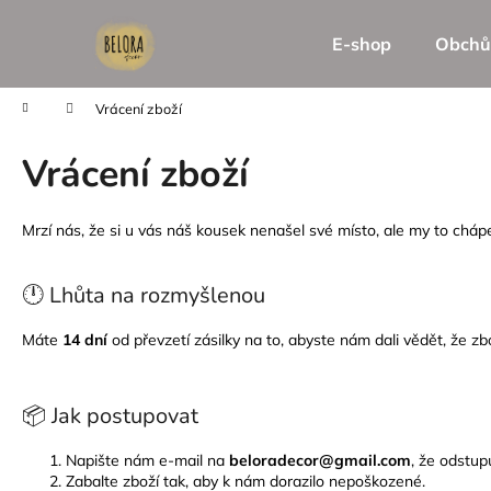
K
Přejít
na
o
E-shop
Obchů
obsah
Zpět
Zpět
š
do
do
í
Domů
Vrácení zboží
k
obchodu
obchodu
Vrácení zboží
Mrzí nás, že si u vás náš kousek nenašel své místo, ale my to cháp
🕛
Lhůta na rozmyšlenou
Máte
14 dní
od převzetí zásilky na to, abyste nám dali vědět, že z
📦 Jak postupovat
Napište nám e-mail na
beloradecor@gmail.com
, že odstup
Zabalte zboží tak, aby k nám dorazilo nepoškozené.