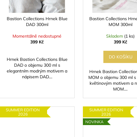
d
r
u
o
k
d
Bastion Collections Hrnek Blue
Bastion Collections Hr
t
DAD 300ml
MOM 300ml
u
ů
k
Momentálně nedostupné
Skladem
(1 ks)
t
399 Kč
399 Kč
ů
DO KOŠÍKU
Hrnek Bastion Collections Blue
DAD o objemu 300 ml s
elegantním modrým motivem a
Hrnek Bastion Collecti
nápisem DAD....
MOM o objemu 300 ml s
květinovým motivem a 
MOM....
SUMMER EDITION
SUMMER EDITION
2026
2026
NOVINKA