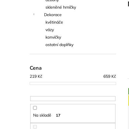
l
skleněné hrníčky
Dekorace
květináče
vázy
konvičky
ostatní doplňky
Cena
219
Kč
659
Kč
í
i
Na skladě
17