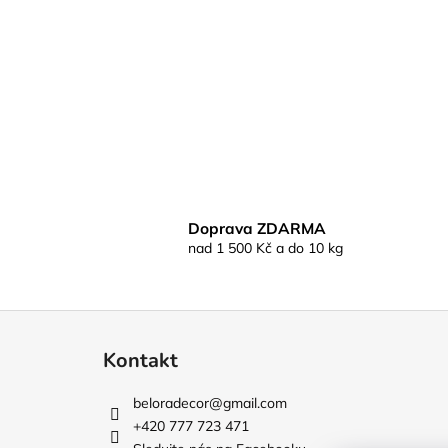
Doprava ZDARMA
nad 1 500 Kč a do 10 kg
Z
á
Kontakt
p
a
beloradecor
@
gmail.com
t
+420 777 723 471