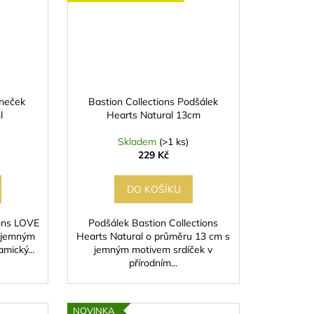
rneček
Bastion Collections Podšálek
l
Hearts Natural 13cm
Skladem
(>1 ks)
229 Kč
DO KOŠÍKU
ions LOVE
Podšálek Bastion Collections
s jemným
Hearts Natural o průměru 13 cm s
mický...
jemným motivem srdíček v
přírodním...
NOVINKA