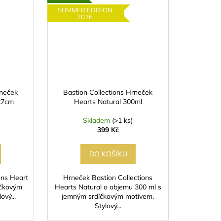
SUMMER EDITION
2026
rneček
Bastion Collections Hrneček
x7cm
Hearts Natural 300ml
Skladem
(>1 ks)
399 Kč
DO KOŠÍKU
ons Heart
Hrneček Bastion Collections
íčkovým
Hearts Natural o objemu 300 ml s
ový...
jemným srdíčkovým motivem.
Stylový...