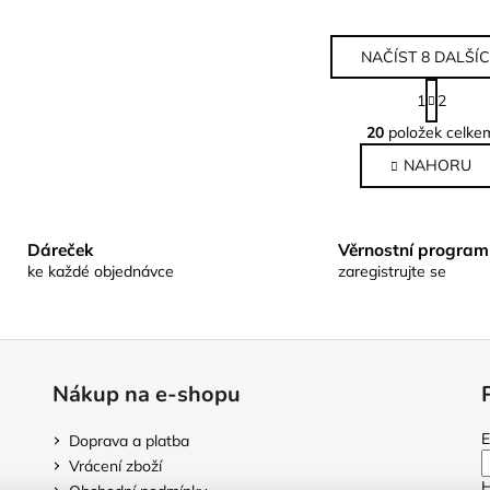
NAČÍST 8 DALŠÍ
S
1
2
t
O
r
20
položek celke
v
á
l
NAHORU
n
k
á
o
d
v
a
Dáreček
Věrnostní program
á
c
n
ke každé objednávce
zaregistrujte se
í
í
p
r
v
k
Nákup na e-shopu
y
v
E
Doprava a platba
ý
Vrácení zboží
p
H