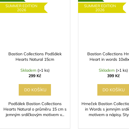
SUMMER EDITION
SUMMER EDITION
2026
2026
Bastion Collections Podšálek
Bastion Collections H
Hearts Natural 15cm
Heart in words 10x8
Skladem
(>1 ks)
Skladem
(>1 ks)
299 Kč
399 Kč
DO KOŠÍKU
DO KOŠÍKU
Podšálek Bastion Collections
Hrneček Bastion Collecti
Hearts Natural o průměru 15 cm s
in Words s jemným srd
jemným srdíčkovým motivem v...
motivem a nápisy. Styl