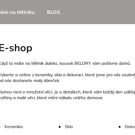
dek na Mělníku
BLOG
Co potřebujete najít?
E-shop
HLEDAT
Když to máte na Mělník daleko, kousek BELORY vám pošleme domů.
Vyberte si online z keramiky, skla a dekorací, které jsme pro vás oso
od nás dostanete malý dáreček.
Doporučujeme
Domov není o množství věci. Je o detailech, které vám každý den udělaj
květiny a malé věci, které mění náladu celého domova.
Keramika
Sklo
Deko