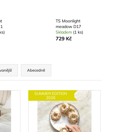
t
TS Moonlight
21
meadow D17
ks)
Skladem
(1 ks)
729 Kč
vanější
Abecedně
SUMMER EDITION
2026