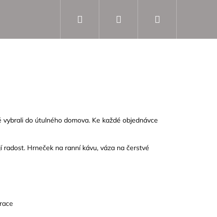
Hledat
Přihlášení
Nákupní
košík
bně vybrali do útulného domova. Ke každé objednávce
í radost. Hrneček na ranní kávu, váza na čerstvé
race