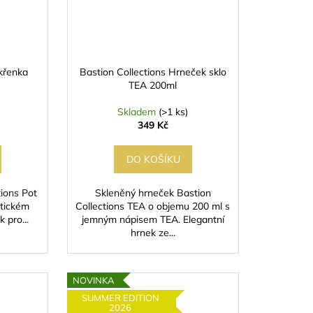
křenka
Bastion Collections Hrneček sklo
TEA 200ml
Skladem
(>1 ks)
349 Kč
DO KOŠÍKU
ions Pot
Skleněný hrneček Bastion
stickém
Collections TEA o objemu 200 ml s
 pro...
jemným nápisem TEA. Elegantní
hrnek ze...
NOVINKA
SUMMER EDITION
2026