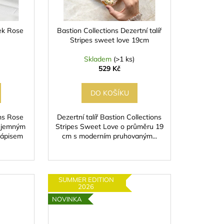
nek Rose
Bastion Collections Dezertní talíř
Stripes sweet love 19cm
Skladem
(>1 ks)
529 Kč
DO KOŠÍKU
ons Rose
Dezertní talíř Bastion Collections
 jemným
Stripes Sweet Love o průměru 19
nápisem
cm s moderním pruhovaným...
SUMMER EDITION
2026
NOVINKA