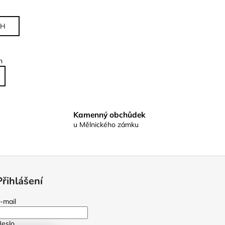
CH
m
Kamenný obchůdek
u Mělnického zámku
Přihlášení
-mail
eslo