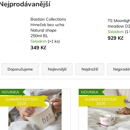
Nejprodávanější
Bastion Collections
TS Moonligh
Hrneček bez ucha
meadow D
Natural shape
Skladem
(1 
250ml BL
929 Kč
Skladem
(>1 ks)
349 Kč
Ř
a
Doporučujeme
Nejlevnější
Nejdražší
Nejprodá
z
e
V
n
NOVINKA
NOVINKA
ý
SUMMER EDITION
SUMMER EDITION
p
2026
2026
p
r
s
o
p