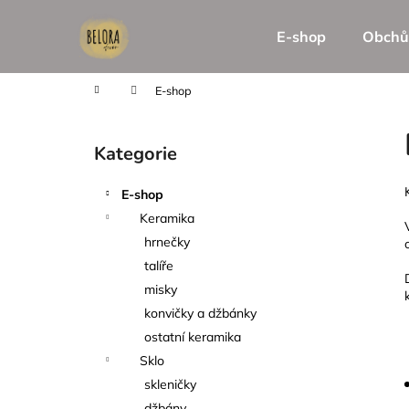
K
Přejít
na
o
E-shop
Obchů
obsah
Zpět
Zpět
š
do
do
í
Domů
E-shop
k
obchodu
obchodu
P
o
Kategorie
Přeskočit
s
kategorie
t
E-shop
r
Keramika
a
hrnečky
n
talíře
n
misky
í
konvičky a džbánky
p
ostatní keramika
a
Sklo
n
skleničky
e
džbány