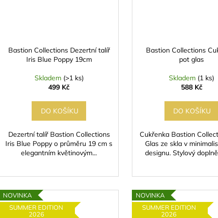
Bastion Collections Dezertní talíř
Bastion Collections Cu
Iris Blue Poppy 19cm
pot glas
Skladem
(>1 ks)
Skladem
(1 ks)
499 Kč
588 Kč
DO KOŠÍKU
DO KOŠÍKU
Dezertní talíř Bastion Collections
Cukřenka Bastion Collect
Iris Blue Poppy o průměru 19 cm s
Glas ze skla v minimali
elegantním květinovým...
designu. Stylový doplněk
NOVINKA
NOVINKA
SUMMER EDITION
SUMMER EDITION
2026
2026