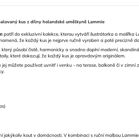
malovaný kus z dílny holandské umělkyně Lammie
m
patří do exkluzivní kolekce, kterou vytváří ilustrátorka a malíř
znamená, že každý kus je nejprve ručně vyroben a poté precizně 
terý působí čistě, harmonicky a snadno doplní moderní, skandináv
taily, které dokazují, že každý kus je opravdovým originálem.
e jej můžete používat uvnitř i venku – na terase, balkoně či v zimní
ky.
as)
jakýkoliv kout v domácnosti. V kombinaci s ruční malbou Lammie pů