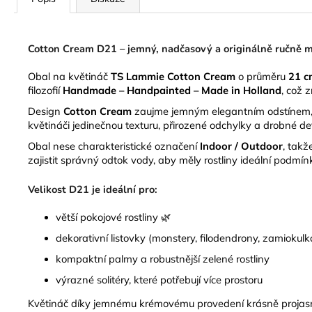
Cotton Cream D21 – jemný, nadčasový a originálně ručně 
Obal na květináč
TS Lammie Cotton Cream
o průměru
21 c
filozofií
Handmade – Handpainted – Made in Holland
, což 
Design
Cotton Cream
zaujme jemným elegantním odstínem, k
květináči jedinečnou texturu, přirozené odchylky a drobné de
Obal nese charakteristické označení
Indoor / Outdoor
, takž
zajistit správný odtok vody, aby měly rostliny ideální podmín
Velikost D21 je ideální pro:
větší pokojové rostliny 🌿
dekorativní listovky (monstery, filodendrony, zamiokulk
kompaktní palmy a robustnější zelené rostliny
výrazné solitéry, které potřebují více prostoru
Květináč díky jemnému krémovému provedení krásně projasní 