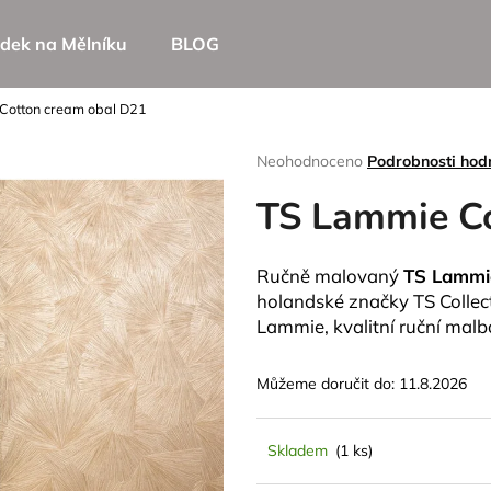
dek na Mělníku
BLOG
Cotton cream obal D21
Co potřebujete najít?
Průměrné
Neohodnoceno
Podrobnosti hod
hodnocení
TS Lammie Co
produktu
HLEDAT
je
0,0
z
Ručně malovaný
TS Lammi
5
Doporučujeme
holandské značky TS Collec
hvězdiček.
Lammie, kvalitní ruční malba
Můžeme doručit do:
11.8.2026
Skladem
(1 ks)