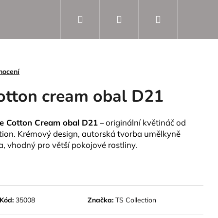
Hledat
Přihlášení
Nákupní
košík
nocení
tton cream obal D21
e Cotton Cream obal D21
– originální květináč od
tion. Krémový design, autorská tvorba umělkyně
, vhodný pro větší pokojové rostliny.
Kód:
35008
Značka:
TS Collection