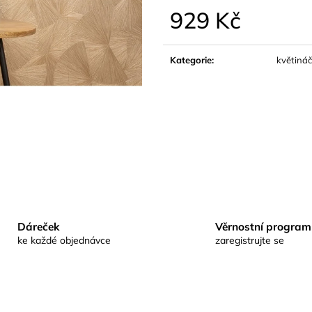
929 Kč
Měrná
cena:
Kategorie
:
květiná
Dáreček
Věrnostní program
ke každé objednávce
zaregistrujte se