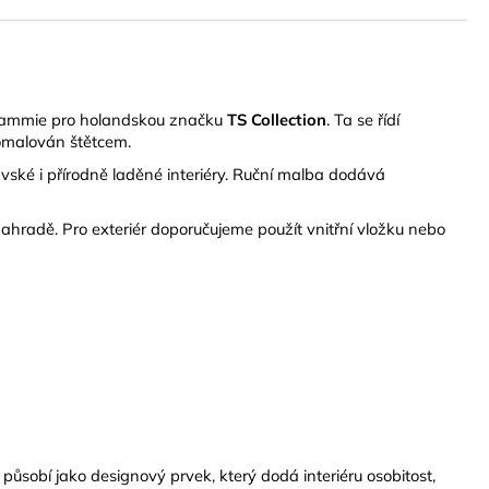
ka Lammie pro holandskou značku
TS Collection
. Ta se řídí
domalován štětcem.
ské i přírodně laděné interiéry. Ruční malba dodává
 zahradě. Pro exteriér doporučujeme použít vnitřní vložku nebo
sobí jako designový prvek, který dodá interiéru osobitost,