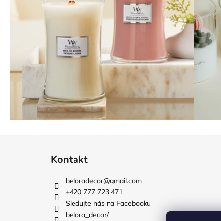
Z
á
Kontakt
p
a
beloradecor
@
gmail.com
t
+420 777 723 471
í
Sledujte nás na Facebooku
belora_decor/