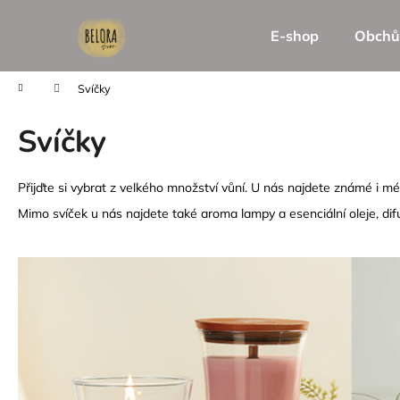
K
Přejít
na
o
E-shop
Obchů
obsah
Zpět
Zpět
š
do
do
í
Domů
Svíčky
k
obchodu
obchodu
Svíčky
Přijďte si vybrat z velkého množství vůní. U nás najdete známé i mé
Mimo svíček u nás najdete také aroma lampy a esenciální oleje, d