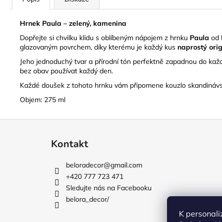
Hrnek Paula – zelený, kamenina
Dopřejte si chvilku klidu s oblíbeným nápojem z hrnku
Paula
od
glazovaným povrchem, díky kterému je každý kus
naprostý orig
Jeho jednoduchý tvar a přírodní tón perfektně zapadnou do každé
bez obav používat každý den.
Každé doušek z tohoto hrnku vám připomene kouzlo skandináv
Objem: 275 ml
Z
á
Kontakt
p
a
beloradecor
@
gmail.com
t
+420 777 723 471
í
Sledujte nás na Facebooku
belora_decor/
K personali