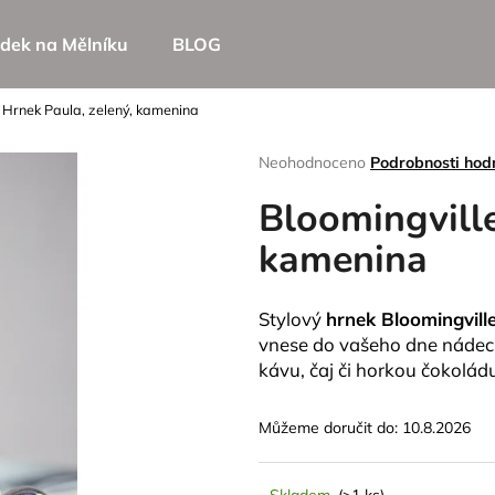
dek na Mělníku
BLOG
 Hrnek Paula, zelený, kamenina
Co potřebujete najít?
Průměrné
Neohodnoceno
Podrobnosti hod
hodnocení
Bloomingville
produktu
HLEDAT
je
kamenina
0,0
z
5
Doporučujeme
hvězdiček.
Stylový
hrnek Bloomingvill
vnese do vašeho dne nádech
kávu, čaj či horkou čokolád
Můžeme doručit do:
10.8.2026
Skladem
(>1 ks)