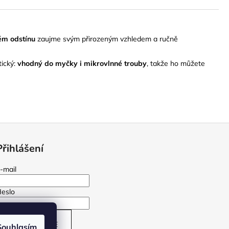
ém odstínu
zaujme svým přirozeným vzhledem a ručně
tický:
vhodný do myčky i mikrovlnné trouby
, takže ho můžete
Přihlášení
-mail
eslo
PŘIHLÁSIT SE
Souhlasím