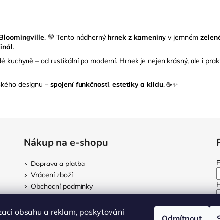
Bloomingville
. 💚 Tento nádherný
hrnek z kameniny
v jemném
zelen
inál
.
 kuchyně – od rustikální po moderní. Hrnek je nejen krásný, ale i prak
ského designu –
spojení funkčnosti, estetiky a klidu
. ☕✨
Nákup na e-shopu
E
Doprava a platba
Vrácení zboží
H
Obchodní podmínky
Podmínky ochrany osobních údajů
zaci obsahu a reklam, poskytování
Odmítnout