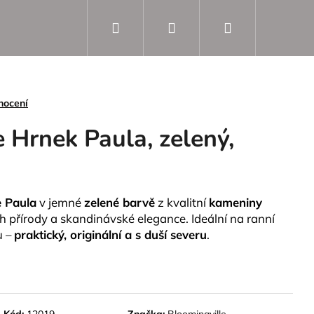
Hledat
Přihlášení
Nákupní
košík
nocení
 Hrnek Paula, zelený,
e Paula
v jemné
zelené barvě
z kvalitní
kameniny
 přírody a skandinávské elegance. Ideální na ranní
u –
praktický, originální a s duší severu
.
Kód:
12019
Značka:
Bloomingville