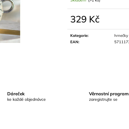
329 Kč
Měrná
cena:
Kategorie
:
hrnečky
EAN
:
571117
Dáreček
Věrnostní program
ke každé objednávce
zaregistrujte se