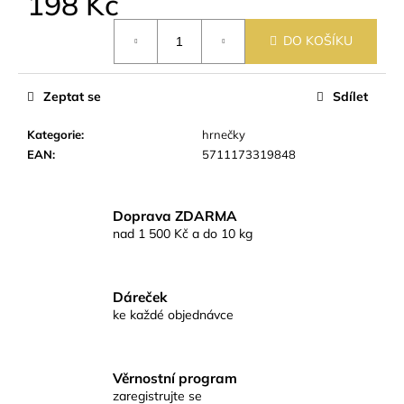
198 Kč
č
u
Měrná
j
DO KOŠÍKU
cena:
e
m
Zeptat se
Sdílet
e
Kategorie
:
hrnečky
EAN
:
5711173319848
Doprava ZDARMA
nad 1 500 Kč a do 10 kg
Dáreček
ke každé objednávce
Věrnostní program
zaregistrujte se