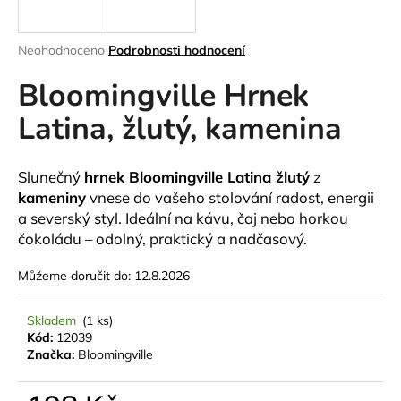
a
j
Průměrné
Neohodnoceno
Podrobnosti hodnocení
í
hodnocení
Bloomingville Hrnek
produktu
t
je
?
Latina, žlutý, kamenina
0,0
z
5
hvězdiček.
Slunečný
hrnek Bloomingville Latina žlutý
z
kameniny
vnese do vašeho stolování radost, energii
HLEDAT
a severský styl. Ideální na kávu, čaj nebo horkou
čokoládu – odolný, praktický a nadčasový.
Můžeme doručit do:
12.8.2026
D
o
Skladem
(1 ks)
p
Kód:
12039
o
Značka:
Bloomingville
r
u