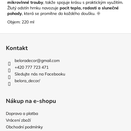
mikrovlnné trouby
, takže spojuje krásu s praktickým využitím.
Žlutý odstín hrnku navozuje
pocit tepla, radosti a slunečné
pohody
, která se promítne do každého doušku. 🌞
Objem: 220 ml
Z
á
Kontakt
p
a
beloradecor
@
gmail.com
t
+420 777 723 471
í
Sledujte nás na Facebooku
belora_decor/
Nákup na e-shopu
Doprava a platba
Vrácení zboží
Obchodní podmínky