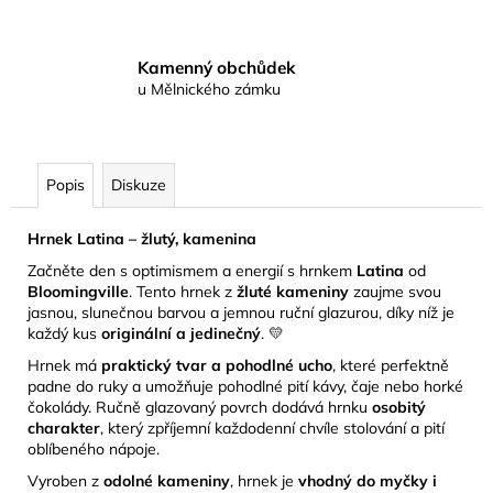
Kamenný obchůdek
u Mělnického zámku
Popis
Diskuze
Hrnek Latina – žlutý, kamenina
Začněte den s optimismem a energií s hrnkem
Latina
od
Bloomingville
. Tento hrnek z
žluté kameniny
zaujme svou
jasnou, slunečnou barvou a jemnou ruční glazurou, díky níž je
každý kus
originální a jedinečný
. 💛
Hrnek má
praktický tvar a pohodlné ucho
, které perfektně
padne do ruky a umožňuje pohodlné pití kávy, čaje nebo horké
čokolády. Ručně glazovaný povrch dodává hrnku
osobitý
charakter
, který zpříjemní každodenní chvíle stolování a pití
oblíbeného nápoje.
Vyroben z
odolné kameniny
, hrnek je
vhodný do myčky i