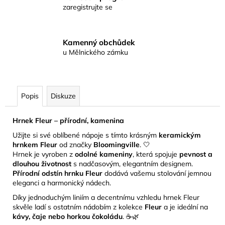
zaregistrujte se
Kamenný obchůdek
u Mělnického zámku
Popis
Diskuze
Hrnek Fleur – přírodní, kamenina
Užijte si své oblíbené nápoje s tímto krásným
keramickým
hrnkem Fleur
od značky
Bloomingville
. 🤍
Hrnek je vyroben z
odolné kameniny
, která spojuje
pevnost a
dlouhou životnost
s nadčasovým, elegantním designem.
Přírodní odstín hrnku Fleur
dodává vašemu stolování jemnou
eleganci a harmonický nádech.
Díky jednoduchým liniím a decentnímu vzhledu hrnek Fleur
skvěle ladí s ostatním nádobím z kolekce
Fleur
a je ideální na
kávy, čaje nebo horkou čokoládu
. ☕🌿