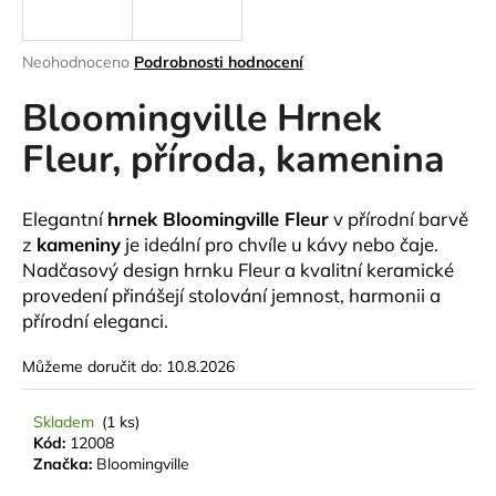
a
j
Průměrné
Neohodnoceno
Podrobnosti hodnocení
í
hodnocení
Bloomingville Hrnek
produktu
t
je
?
Fleur, příroda, kamenina
0,0
z
5
hvězdiček.
Elegantní
hrnek Bloomingville Fleur
v přírodní barvě
z
kameniny
je ideální pro chvíle u kávy nebo čaje.
HLEDAT
Nadčasový design hrnku Fleur a kvalitní keramické
provedení přinášejí stolování jemnost, harmonii a
přírodní eleganci.
D
Můžeme doručit do:
10.8.2026
o
p
Skladem
(1 ks)
o
Kód:
12008
r
Značka:
Bloomingville
u