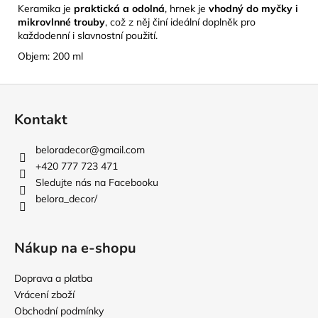
Keramika je
praktická a odolná
, hrnek je
vhodný do myčky i
mikrovlnné trouby
, což z něj činí ideální doplněk pro
každodenní i slavnostní použití.
Objem: 200 ml
Z
á
Kontakt
p
a
beloradecor
@
gmail.com
t
+420 777 723 471
í
Sledujte nás na Facebooku
belora_decor/
Nákup na e-shopu
Doprava a platba
Vrácení zboží
Obchodní podmínky