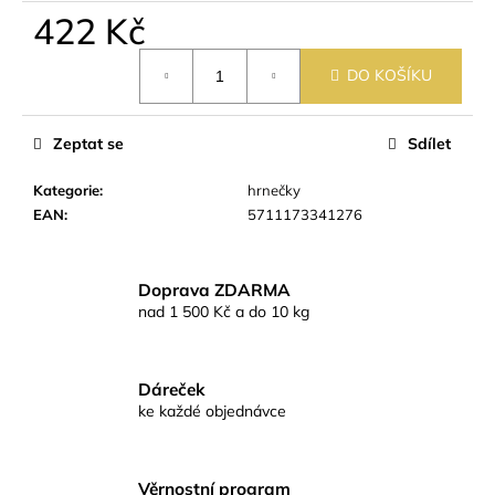
č
422 Kč
u
j
Měrná
e
DO KOŠÍKU
cena:
m
e
Zeptat se
Sdílet
Kategorie
:
hrnečky
EAN
:
5711173341276
Doprava ZDARMA
nad 1 500 Kč a do 10 kg
Dáreček
ke každé objednávce
Věrnostní program