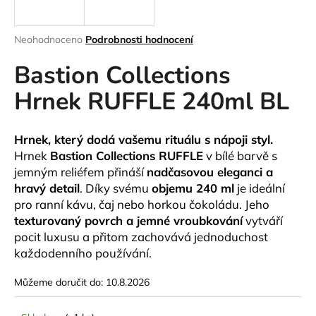
a
j
Průměrné
Neohodnoceno
Podrobnosti hodnocení
í
hodnocení
Bastion Collections
produktu
t
je
?
Hrnek RUFFLE 240ml BL
0,0
z
5
hvězdiček.
Hrnek, který dodá vašemu rituálu s nápoji styl.
Hrnek
Bastion Collections RUFFLE
v bílé barvě s
HLEDAT
jemným reliéfem přináší
nadčasovou eleganci a
hravý detail
. Díky svému
objemu 240 ml
je ideální
pro ranní kávu, čaj nebo horkou čokoládu. Jeho
texturovaný povrch a jemné vroubkování
vytváří
D
pocit luxusu a přitom zachovává jednoduchost
o
každodenního používání.
p
o
Můžeme doručit do:
10.8.2026
r
u