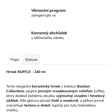
Věrnostní program
zaregistrujte se
Kamenný obchůdek
u Mělnického zámku
Popis
Diskuze
Hrnek RUFFLE – 240 ml
Tento elegantní
keramický hrnek
z kolekce
Bastion
Collections
zaujme
jemným vroubkovaným reliéfem
(ruffle),
který dodává každému doušku
výjimečný vizuální i hmatový
zážitek
. Bílá glazura působí
čistě a moderně
, a přitom jemně
zvýrazňuje
texturu a detail
, typický pro tuto holandskou
značku.