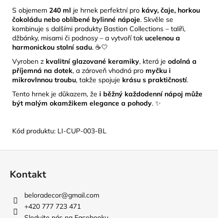
S objemem
240 ml
je hrnek perfektní pro
kávy, čaje, horkou
čokoládu nebo oblíbené bylinné nápoje
. Skvěle se
kombinuje s dalšími produkty Bastion Collections – talíři,
džbánky, misami či podnosy – a vytvoří tak
ucelenou a
harmonickou stolní sadu
. ☕🤍
Vyroben z
kvalitní glazované keramiky
, která je
odolná a
příjemná na dotek
, a zároveň vhodná pro
myčku i
mikrovlnnou troubu
, takže spojuje
krásu s praktičností
.
Tento hrnek je důkazem, že
i běžný každodenní nápoj může
být malým okamžikem elegance a pohody
. ✨
Kód produktu: LI-CUP-003-BL
Z
á
Kontakt
p
a
beloradecor
@
gmail.com
t
+420 777 723 471
Sledujte nás na Facebooku