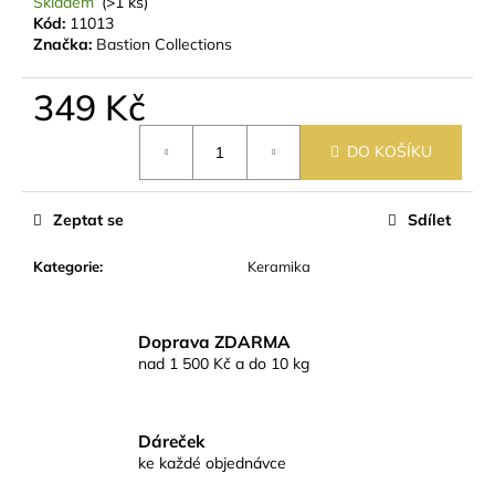
č
Skladem
(>1 ks)
Kód:
11013
u
Značka:
Bastion Collections
j
e
349 Kč
m
e
Měrná
DO KOŠÍKU
cena:
Zeptat se
Sdílet
Kategorie
:
Keramika
Doprava ZDARMA
nad 1 500 Kč a do 10 kg
Dáreček
ke každé objednávce